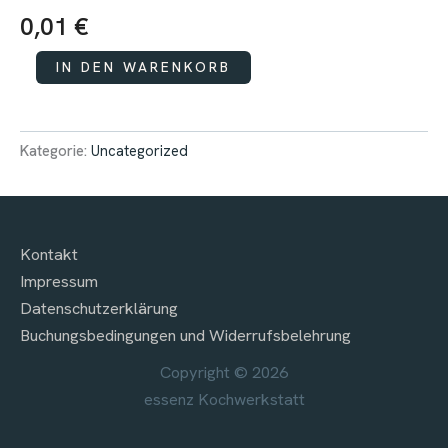
0,01
€
Afterwork
IN DEN WARENKORB
im
Pavillon:
Che
Bello
Kategorie:
Uncategorized
x
Essenz
Menge
Kontakt
Impressum
Datenschutzerklärung
Buchungsbedingungen und Widerrufsbelehrung
Copyright © 2026
essenz Kochwerkstatt